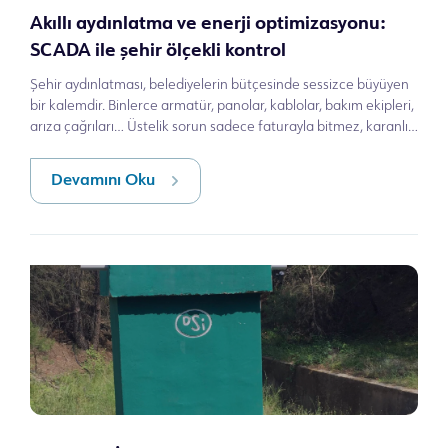
Akıllı aydınlatma ve enerji optimizasyonu:
SCADA ile şehir ölçekli kontrol
Şehir aydınlatması, belediyelerin bütçesinde sessizce büyüyen
bir kalemdir. Binlerce armatür, panolar, kablolar, bakım ekipleri,
arıza çağrıları… Üstelik sorun sadece faturayla bitmez, karanlık
kalan
Devamını Oku