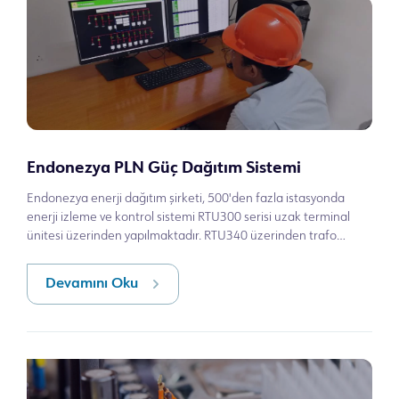
Endonezya PLN Güç Dağıtım Sistemi
Endonezya enerji dağıtım şirketi, 500'den fazla istasyonda
enerji izleme ve kontrol sistemi RTU300 serisi uzak terminal
ünitesi üzerinden yapılmaktadır. RTU340 üzerinden trafo
merkezlerindeki hüc
Devamını Oku