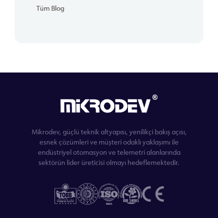
Tüm Blog
Mikrodev, güçlü teknik altyapısı, yenilikçi bakış açısı,
esnek çözümleri ve müşteri odaklı yaklaşımı ile
endüstriyel otomasyon ve telemetri alanlarında
sektörün lider üreticisi olmayı hedeflemektedir.