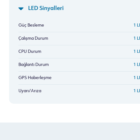
LED Sinyalleri
Güç Besleme
1 L
Çalışma Durum
1 L
CPU Durum
1 L
Bağlantı Durum
1 L
GPS Haberleşme
1 L
Uyarı/Arıza
1 L