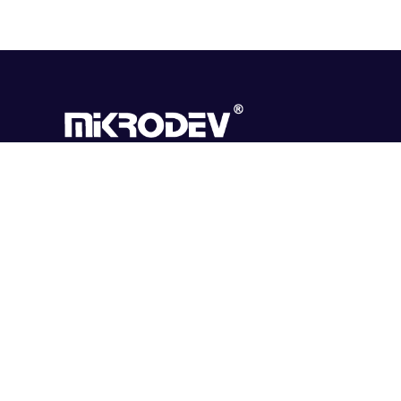
Mikrodev, güçlü teknik altyapısı, yenilikçi bakış açısı,
esnek çözümleri ve müşteri odaklı yaklaşımı ile
endüstriyel otomasyon ve telemetri alanlarında
sektörün lider üreticisi olmayı hedeflemektedir.