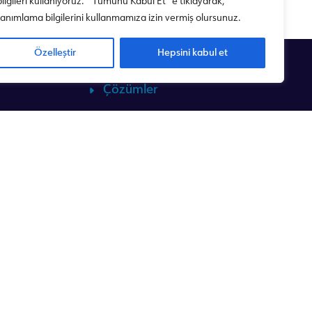
bilgileri kullanıyoruz. " Tümünü Kabul Et "e tıklayarak,
tanımlama bilgilerini kullanmamıza izin vermiş olursunuz.
Özelleştir
Hepsini kabul et
Çözümler
)
Güç Yönetimi & Enerji SCADA
Sistemi
r
İçme Suyu ve Atıksu SCADA
Sistemleri
Gateway
Bina & Kampüs Otomasyonu
emi |
Akıllı Şehir
Endüstriyel Otomasyon
Ulaştırma Çözümleri
Otomatik Sayaç Okuma Sistemleri
(OSOS) Çözümleri