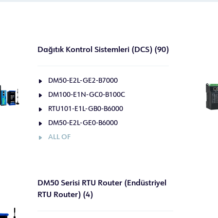
Dağıtık Kontrol Sistemleri (DCS) (90)
DM50-E2L-GE2-B7000
DM100-E1N-GC0-B100C
RTU101-E1L-GB0-B6000
DM50-E2L-GE0-B6000
ALL OF
DM50 Serisi RTU Router (Endüstriyel
RTU Router) (4)