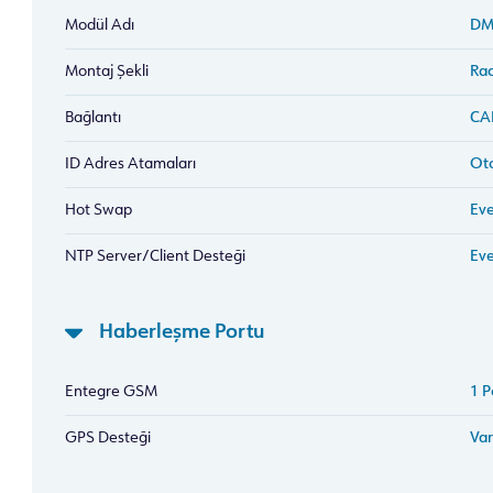
Modül Adı
DM
Montaj Şekli
Ra
Bağlantı
CAN
ID Adres Atamaları
Oto
Hot Swap
Eve
NTP Server/Client Desteği
Eve
Haberleşme Portu
Entegre GSM
1 P
GPS Desteği
Var