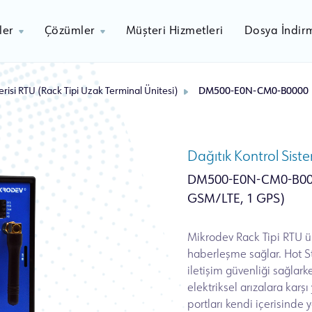
ler
Çözümler
Müşteri Hizmetleri
Dosya İndir
isi RTU (Rack Tipi Uzak Terminal Ünitesi)
DM500-E0N-CM0-B0000
Dağıtık Kontrol Sist
DM500-E0N-CM0-B00
GSM/LTE, 1 GPS)
Mikrodev Rack Tipi RTU ür
haberleşme sağlar. Hot S
iletişim güvenliği sağlark
elektriksel arızalara kar
portları kendi içerisinde