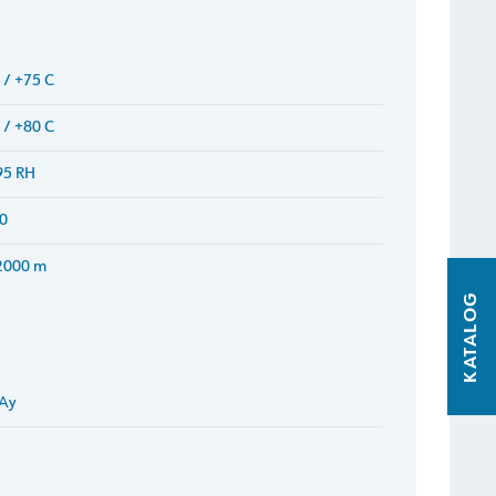
 / +75 C
 / +80 C
95 RH
0
2000 m
KATALOG
 Ay