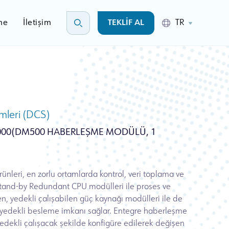
me
İletişim
TEKLİF AL
TR
emleri (DCS)
00(DM500 HABERLEŞME MODÜLÜ, 1
ünleri, en zorlu ortamlarda kontrol, veri toplama ve
tand-by Redundant CPU modülleri ile proses ve
en, yedekli çalışabilen güç kaynağı modülleri ile de
şı yedekli besleme imkanı sağlar. Entegre haberleşme
 yedekli çalışacak şekilde konfigüre edilerek değişen