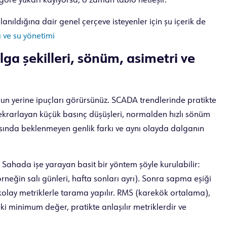
öre yukarı kayıyorsa, o zaman tablo netleşir.
anıldığına dair genel çerçeve isteyenler için şu içerik de
 ve su yönetimi
ga şekilleri, sönüm, asimetri ve
un yerine ipuçları görürsünüz. SCADA trendlerinde pratikte
de tekrarlayan küçük basınç düşüşleri, normalden hızlı sönüm
tasında beklenmeyen genlik farkı ve aynı olayda dalganın
Sahada işe yarayan basit bir yöntem şöyle kurulabilir:
(örneğin salı günleri, hafta sonları ayrı). Sonra sapma eşiği
 kolay metriklerle tarama yapılır. RMS (karekök ortalama),
ki minimum değer, pratikte anlaşılır metriklerdir ve