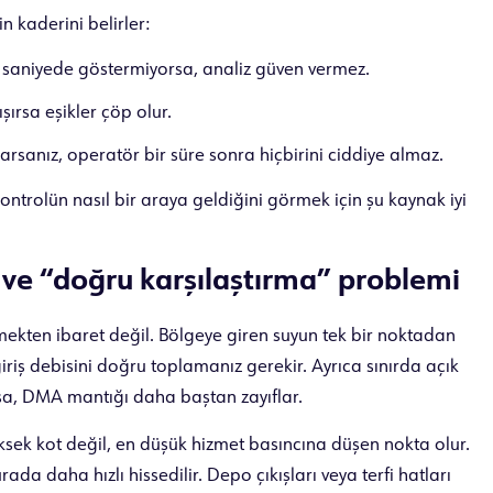
n kaderini belirler:
nı saniyede göstermiyorsa, analiz güven vermez.
şırsa eşikler çöp olur.
sanız, operatör bir süre sonra hiçbirini ciddiye almaz.
ontrolün nasıl bir araya geldiğini görmek için şu kaynak iyi
ve “doğru karşılaştırma” problemi
zmekten ibaret değil. Bölgeye giren suyun tek bir noktadan
giriş debisini doğru toplamanız gerekir. Ayrıca sınırda açık
rsa, DMA mantığı daha baştan zayıflar.
üksek kot değil, en düşük hizmet basıncına düşen nokta olur.
da daha hızlı hissedilir. Depo çıkışları veya terfi hatları