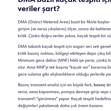
DMA bazlı kaçak tespiti i
veriler şart?
DMA (District Metered Area) basit bir fikirle başlar: Ş
girişini (ve varsa çıkışlarını) ölçer, sonra da beklen
kritik. Çünkü doğru veriler yoksa, kaçak tespiti bir
DMA tabanlı kaçak tespiti için asgari veri seti genel
kritik basınç noktası, bölgeyi etkileyen depo çıkış 
Minimum gece debisi (MNF) hâlâ işe yarar, çünkü t
olur. Ama MNF’yi tek başına “kaçak var” kararına bağ
gece sulama gibi alışkanlıkların olduğu yerlerde yanı
Basınç transient analizi için en büyük fark,
basınç ör
verisi; vana kapanması, pompa devreye girişi veya ani 
transient’i “görünmez” yapar. Kaçak tespiti hedefini
değişimleri yakalamak daha çok önem kazanır.