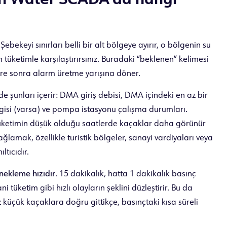
çin Water SCADA’da hangi
ebekeyi sınırları belli bir alt bölgeye ayırır, o bölgenin su
en tüketimle karşılaştırırsınız. Buradaki “beklenen” kelimesi
 süre sonra alarm üretme yarışına döner.
de şunları içerir: DMA giriş debisi, DMA içindeki en az bir
bilgisi (varsa) ve pompa istasyonu çalışma durumları.
üketimin düşük olduğu saatlerde kaçaklar daha görünür
lamak, özellikle turistik bölgeler, sanayi vardiyaları veya
ltıcıdır.
nekleme hızıdır
. 15 dakikalık, hatta 1 dakikalık basınç
tüketim gibi hızlı olayların şeklini düzleştirir. Bu da
z küçük kaçaklara doğru gittikçe, basınçtaki kısa süreli