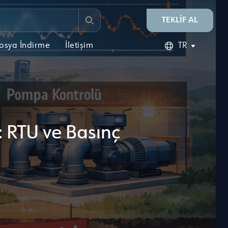
TEKLİF AL
osya İndirme
İletişim
TR
 RTU ve Basınç