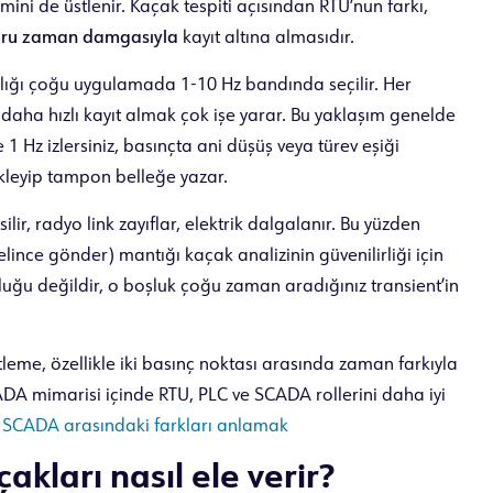
imini de üstlenir. Kaçak tespiti açısından RTU’nun farkı,
ğru zaman damgasıyla
kayıt altına almasıdır.
alığı çoğu uygulamada 1-10 Hz bandında seçilir. Her
daha hızlı kayıt almak çok işe yarar. Bu yaklaşım genelde
 1 Hz izlersiniz, basınçta ani düşüş veya türev eşiği
kleyip tampon belleğe yazar.
lir, radyo link zayıflar, elektrik dalgalanır. Bu yüzden
lince gönder) mantığı kaçak analizinin güvenilirliği için
luğu değildir, o boşluk çoğu zaman aradığınız transient’in
eme, özellikle iki basınç noktası arasında zaman farkıyla
DA mimarisi içinde RTU, PLC ve SCADA rollerini daha iyi
 SCADA arasındaki farkları anlamak
akları nasıl ele verir?