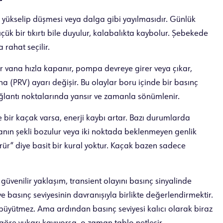
 yükselip düşmesi veya dalga gibi yayılmasıdır. Günlük
k bir tıkırtı bile duyulur, kalabalıkta kaybolur. Şebekede
 rahat seçilir.
ir vana hızla kapanır, pompa devreye girer veya çıkar,
na (PRV) ayarı değişir. Bu olaylar boru içinde bir basınç
ğlantı noktalarında yansır ve zamanla sönümlenir.
bir kaçak varsa, enerji kaybı artar. Bazı durumlarda
nın şekli bozulur veya iki noktada beklenmeyen genlik
rür” diye basit bir kural yoktur. Kaçak bazen sadece
güvenilir yaklaşım, transient olayını basınç sinyalinde
 basınç seviyesinin davranışıyla birlikte değerlendirmektir.
 büyütmez. Ama ardından basınç seviyesi kalıcı olarak biraz