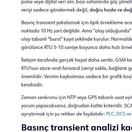
pulse veya dijital veri alır, bazı sahalarda güç yönet
veriyi sadece göndermek değil,
doğru hızda ve do
Basınç transient yakalamak için tipik örnekleme ar
noktada 10 Hz şart değildir. Ama “olay olduğunda” 
olay tabanlı “burst” kayıt şeklinde kurulur: Normalde
görülünce RTU 5-10 saniye boyunca daha hızlı örne
İletişim tarafında gerçek hayat daha serttir. GSM kesi
RTU’nun store-and-forward (veriyi sakla, bağlantı ge
önemlidir. Verinin kaybolması sadece bir grafik boş
kendisidir.
Zaman senkronu için NTP veya GPS tabanlı saat eşitl
yorum yapacaksanız, doğrudan kalite kriteridir. SCA
ayrıştırmak için şu rehber de faydalıdır:
PLC, DCS ve
Basınç transient analizi kaç