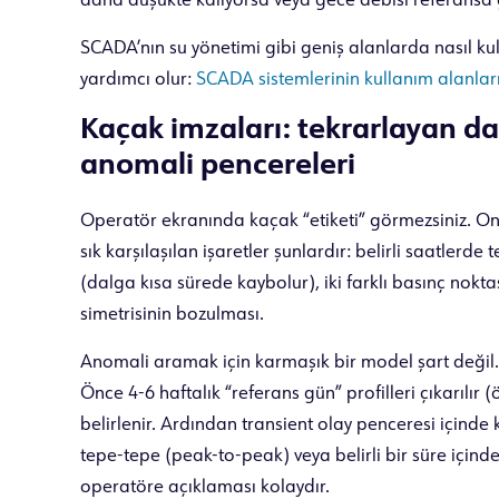
daha düşükte kalıyorsa veya gece debisi referansa g
SCADA’nın su yönetimi gibi geniş alanlarda nasıl kull
yardımcı olur:
SCADA sistemlerinin kullanım alanları
Kaçak imzaları: tekrarlayan dal
anomali pencereleri
Operatör ekranında kaçak “etiketi” görmezsiniz. On
sık karşılaşılan işaretler şunlardır: belirli saatler
(dalga kısa sürede kaybolur), iki farklı basınç nok
simetrisinin bozulması.
Anomali aramak için karmaşık bir model şart değil. 
Önce 4-6 haftalık “referans gün” profilleri çıkarılır 
belirlenir. Ardından transient olay penceresi içinde
tepe-tepe (peak-to-peak) veya belirli bir süre içinde
operatöre açıklaması kolaydır.