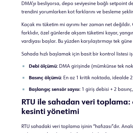
DMA’yı besliyorsa, depo seviyesine bağlı setpoint d
trendini yorumlarken kot farklarını ve besleme şeklini
Kaçak mı tüketim mi ayrımı her zaman net değildir. Ör
farklıdır, özel günlerde akşam tüketimi kayar, yangı
vardiyası başlar. Bu yüzden karşılaştırmayı tek gün
Sahada hızlı başlamak için basit bir kontrol listesi i
Debi ölçümü
: DMA girişinde (mümkünse tek nokta)
Basınç ölçümü
: En az 1 kritik noktada, idealde 2 
Başlangıç sensör sayısı
: 1 giriş debisi + 2 basınç
RTU ile sahadan veri toplama:
kesinti yönetimi
RTU sahadaki veri toplama işinin “hafızası”dır. Ana