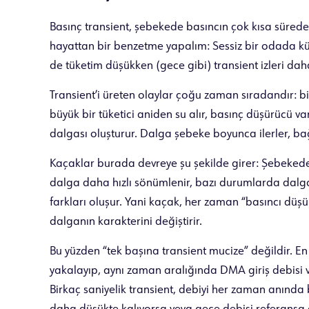
Basınç transient, şebekede basıncın çok kısa sürede
hayattan bir benzetme yapalım: Sessiz bir odada küçü
de tüketim düşükken (gece gibi) transient izleri daha
Transient’i üreten olaylar çoğu zaman sıradandır: b
büyük bir tüketici aniden su alır, basınç düşürücü va
dalgası oluşturur. Dalga şebeke boyunca ilerler, ba
Kaçaklar burada devreye şu şekilde girer: Şebekede 
dalga daha hızlı sönümlenir, bazı durumlarda dalga
farkları oluşur. Yani kaçak, her zaman “basıncı düşü
dalganın karakterini değiştirir.
Bu yüzden “tek başına transient mucize” değildir. En 
yakalayıp, aynı zaman aralığında DMA giriş debisi ve
Birkaç saniyelik transient, debiyi her zaman anında