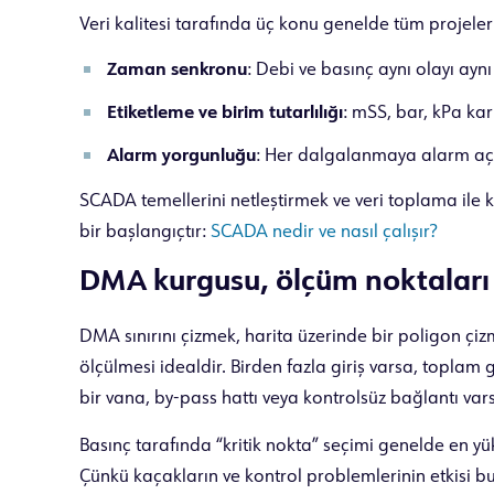
Veri kalitesi tarafında üç konu genelde tüm projeleri
Zaman senkronu
: Debi ve basınç aynı olayı ay
Etiketleme ve birim tutarlılığı
: mSS, bar, kPa karı
Alarm yorgunluğu
: Her dalgalanmaya alarm açar
SCADA temellerini netleştirmek ve veri toplama ile k
bir başlangıçtır:
SCADA nedir ve nasıl çalışır?
DMA kurgusu, ölçüm noktaları 
DMA sınırını çizmek, harita üzerinde bir poligon çi
ölçülmesi idealdir. Birden fazla giriş varsa, toplam 
bir vana, by-pass hattı veya kontrolsüz bağlantı va
Basınç tarafında “kritik nokta” seçimi genelde en y
Çünkü kaçakların ve kontrol problemlerinin etkisi bura