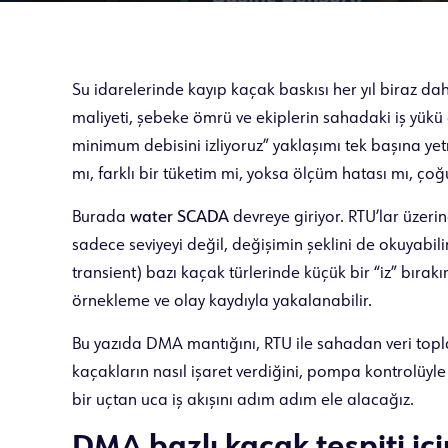
Su idarelerinde kayıp kaçak baskısı her yıl biraz dah
maliyeti, şebeke ömrü ve ekiplerin sahadaki iş yük
minimum debisini izliyoruz” yaklaşımı tek başına ye
mı, farklı bir tüketim mi, yoksa ölçüm hatası mı, ço
Burada
water SCADA
devreye giriyor. RTU’lar üzeri
sadece seviyeyi değil, değişimin şeklini de okuyabili
transient) bazı kaçak türlerinde küçük bir “iz” bırak
örnekleme ve olay kaydıyla yakalanabilir.
Bu yazıda DMA mantığını, RTU ile sahadan veri toplam
kaçakların nasıl işaret verdiğini, pompa kontrolüyl
bir uçtan uca iş akışını adım adım ele alacağız.