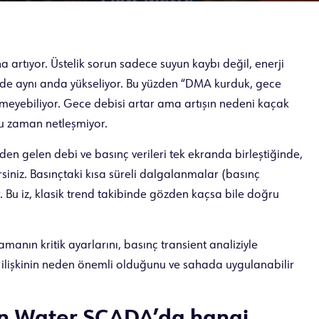
a artıyor. Üstelik sorun sadece suyun kaybı değil, enerji
ü de aynı anda yükseliyor. Bu yüzden “DMA kurduk, gece
tmeyebiliyor. Gece debisi artar ama artışın nedeni kaçak
ğu zaman netleşmiyor.
nden gelen debi ve basınç verileri tek ekranda birleştiğinde,
rsiniz. Basınçtaki kısa süreli dalgalanmalar (basınç
ır. Bu iz, klasik trend takibinde gözden kaçsa bile doğru
anın kritik ayarlarını, basınç transient analiziyle
e ilişkinin neden önemli olduğunu ve sahada uygulanabilir